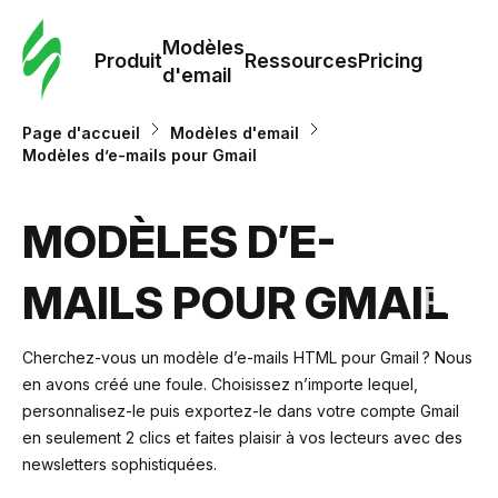
Modè
com
Modèles
Produit
Ressources
Pricing
d'email
Modè
Page d'accueil
Modèles d'email
d'em
Modèles d’e-mails pour Gmail
Re
MODÈLES D’E-
MAILS POUR GMAIL
Prici
Cherchez-vous un modèle d’e-mails HTML pour Gmail ? Nous
en avons créé une foule. Choisissez n’importe lequel,
personnalisez-le puis
exportez-le dans votre compte Gmail
en seulement 2 clics et faites plaisir à vos lecteurs avec des
newsletters sophistiquées.