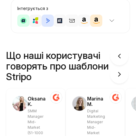
Інтегрується з
Що наші користувачі
говорять про шаблони
Stripo
Oksana
Marina
K.
M.
SMM
Digital
Manager
Marketing
Mid-
Manager
Market
Mid-
(51-1000
Market