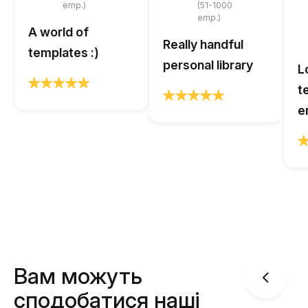
emp.)
(51-1000
emp.)
A world of
Really handful
templates :)
personal library
L
t
e
Вам можуть
сподобатися наші