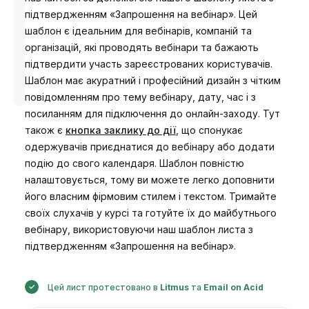
підтвердженням «Запрошення на вебінар». Цей
шаблон є ідеальним для вебінарів, компаній та
організацій, які проводять вебінари та бажають
підтвердити участь зареєстрованих користувачів.
Розроблено
Шаблон має акуратний і професійний дизайн з чітким
Анастасія
повідомленням про тему вебінару, дату, час і з
посиланням для підключення до онлайн-заходу. Тут
також є
кнопка заклику до дії
, що спонукає
одержувачів приєднатися до вебінару або додати
подію до свого календаря. Шаблон повністю
налаштовується, тому ви можете легко доповнити
його власним фірмовим стилем і текстом. Тримайте
своїх слухачів у курсі та готуйте їх до майбутнього
вебінару, використовуючи наш шаблон листа з
підтвердженням «Запрошення на вебінар».
Цей лист протестовано в
Litmus
та
Email on Acid