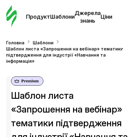
Замо
шабл
Джерела
Продукт
Шаблони
Ціни
знань
Шабл
Головна
Шаблони
Шаблон листа «Запрошення на вебінар» тематики
Дж
підтвердження для індустрії «Навчання та
зна
інформація»
Ціни
Шаблон листа
«Запрошення на вебінар»
тематики підтвердження
для індустрії «Навчання та