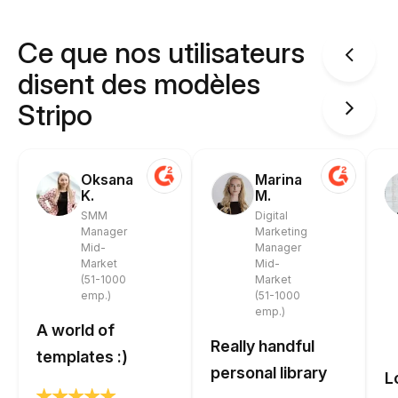
Ce que nos utilisateurs
disent des modèles
Stripo
Oksana
Marina
K.
M.
SMM
Digital
Manager
Marketing
Mid-
Manager
Market
Mid-
(51-1000
Market
emp.)
(51-1000
emp.)
A world of
Really handful
templates :)
personal library
L