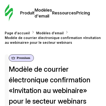
Modè
com
Modèles
Produit
Ressources
Pricing
d'email
Modè
d'em
Page d'accueil
Modèles d'email
Modèle de courrier électronique confirmation «Invitation
au webinaire» pour le secteur webinars
Re
Prici
Modèle de courrier
électronique confirmation
«Invitation au webinaire»
pour le secteur webinars