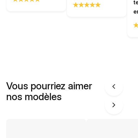
t
e
Vous pourriez aimer
nos modèles