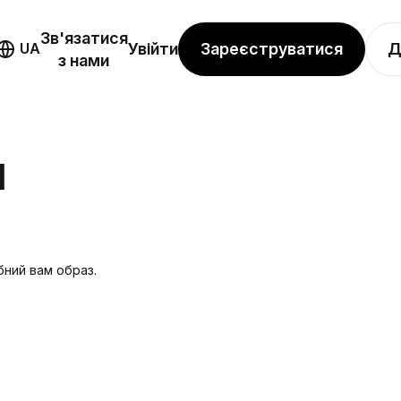
Зв'язатися
Зареєструватися
Д
UA
Увійти
з нами
Я
бний вам образ.