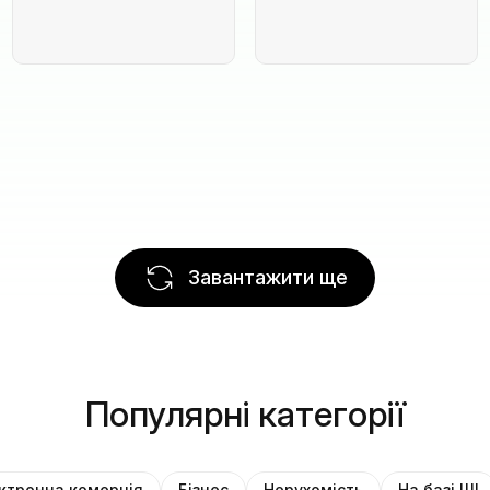
Завантажити ще
Популярні категорії
ктронна комерція
Бізнес
Нерухомість
На базі ШІ