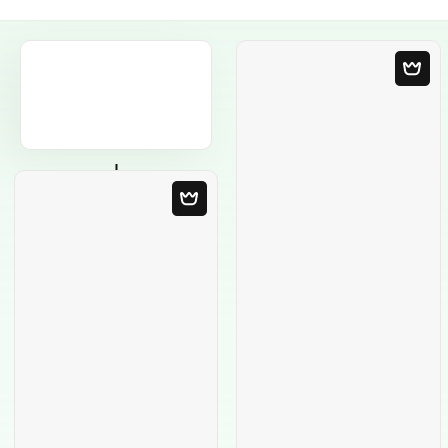
Порожній
шаблон