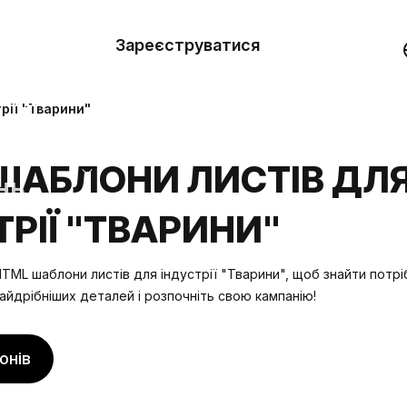
вити
он
Зареєструватися
Демо
они
рії "Тварини"
ерела
ШАБЛОНИ ЛИСТІВ ДЛ
нь
ТРІЇ "ТВАРИНИ"
TML шаблони листів для індустрії "Тварини", щоб знайти потрі
айдрібніших деталей і розпочніть свою кампанію!
онів