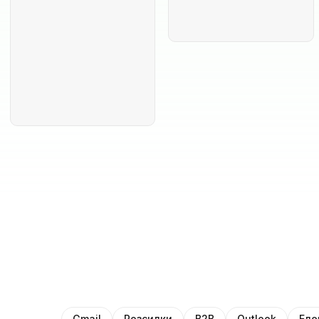
Gmail
Розсилки
B2B
Outlook
Еле