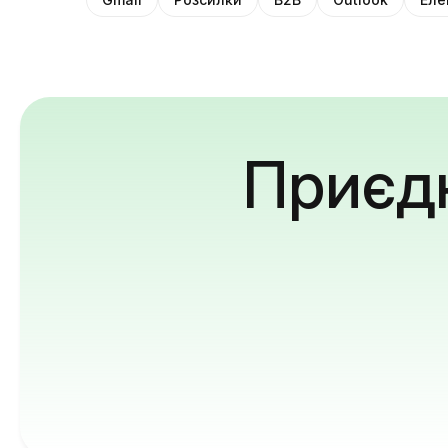
Приєдн