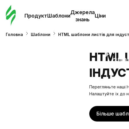
Замо
шабл
Джерела
Продукт
Шаблони
Ціни
знань
Шабл
Головна
Шаблони
HTML шаблони листів для індуст
Дж
HTML 
зна
ІНДУС
Ціни
Перегляньте наші H
Налаштуйте їх до н
Більше шабл