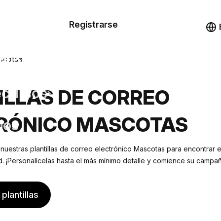
n de las
Registrarse
illas
Demo
illas
ascotas
cursos
ILLAS DE CORREO
RÓNICO MASCOTAS
ios
 nuestras plantillas de correo electrónico Mascotas para encontrar 
 ¡Personalícelas hasta el más mínimo detalle y comience su campañ
plantillas