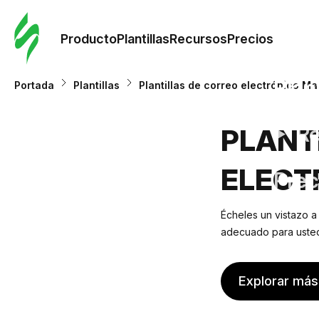
Orde
plant
Producto
Plantillas
Recursos
Precios
Plant
Portada
Plantillas
Plantillas de correo electrónico M
Re
PLANT
ELECT
Prec
Écheles un vistazo a
adecuado para usted.
Explorar más 