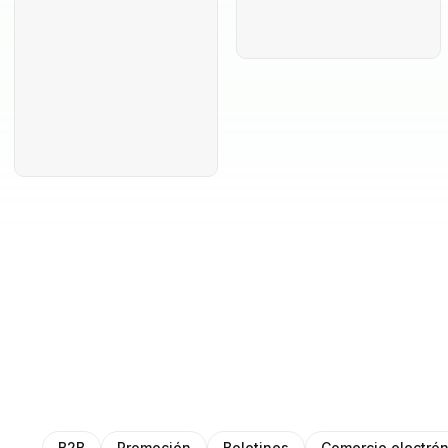
B2B
Promoción
Boletines
Comercio electrón