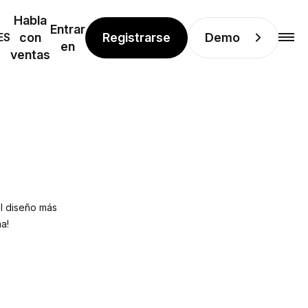
Habla
Entrar
Registrarse
Demo
ES
con
en
ventas
el diseño más
a!