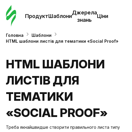
Замо
шабл
Джерела
Продукт
Шаблони
Ціни
знань
Шабл
Головна
Шаблони
HTML шаблони листів для тематики «Social Proof»
Дж
зна
HTML ШАБЛОНИ
ЛИСТІВ ДЛЯ
Ціни
ТЕМАТИКИ
«SOCIAL PROOF»
Треба якнайшвидше створити правильного листа типу