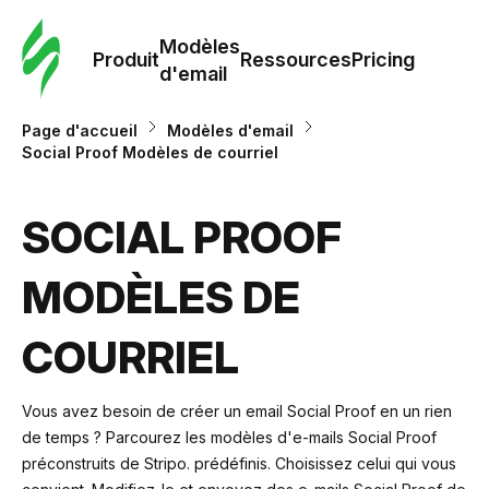
Modè
com
Modèles
Produit
Ressources
Pricing
d'email
Modè
Page d'accueil
Modèles d'email
d'em
Social Proof Modèles de courriel
Re
SOCIAL PROOF
MODÈLES DE
Prici
COURRIEL
Vous avez besoin de créer un email Social Proof en un rien
de temps ? Parcourez les modèles d'e-mails Social Proof
préconstruits de Stripo. prédéfinis. Choisissez celui qui vous