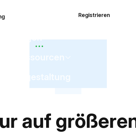
Musterauftrag
Registrieren
De
ng
E-Mail-
Vorlagen
Ressourcen
Preisgestaltung
nur auf größere