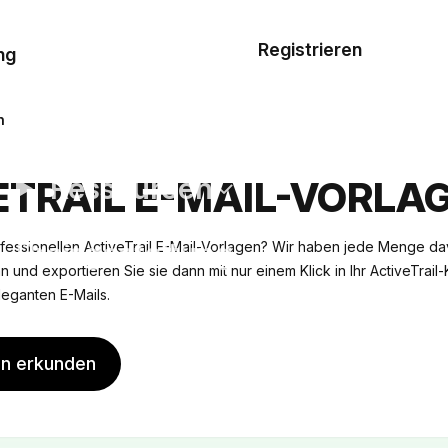
Musterauftrag
Registrieren
De
ng
E-Mail-
Vorlagen
n
Ressourcen
ETRAIL E-MAIL-VORLA
Preisgestaltung
fessionellen ActiveTrail E-Mail-Vorlagen? Wir haben jede Menge da
n und exportieren Sie sie dann mit nur einem Klick in Ihr ActiveTrail
leganten E-Mails.
en erkunden