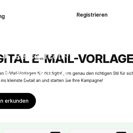
Musterauftrag
Registrieren
De
ng
E-Mail-
Vorlagen
Ressourcen
GITAL E-MAIL-VORLAG
Preisgestaltung
n E-Mail-Vorlagen für dotdigital , um genau den richtigen Stil für si
is ins kleinste Detail an und starten Sie Ihre Kampagne!
en erkunden