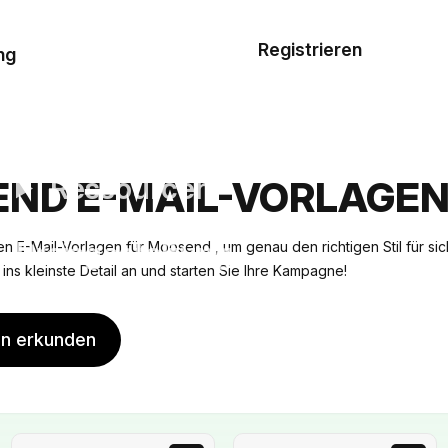
Musterauftrag
Registrieren
De
ng
E-Mail-
Vorlagen
Ressourcen
ND E-MAIL-VORLAGE
Preisgestaltung
en E-Mail-Vorlagen für Moosend , um genau den richtigen Stil für sic
is ins kleinste Detail an und starten Sie Ihre Kampagne!
en erkunden