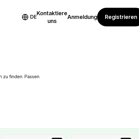
Kontaktiere
mo
Registrieren
DE
Anmeldung
uns
N
h zu finden. Passen