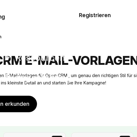
Musterauftrag
Registrieren
De
ng
E-Mail-
Vorlagen
n
Ressourcen
CRM E-MAIL-VORLAGE
Preisgestaltung
en E-Mail-Vorlagen für Open CRM , um genau den richtigen Stil für s
is ins kleinste Detail an und starten Sie Ihre Kampagne!
en erkunden