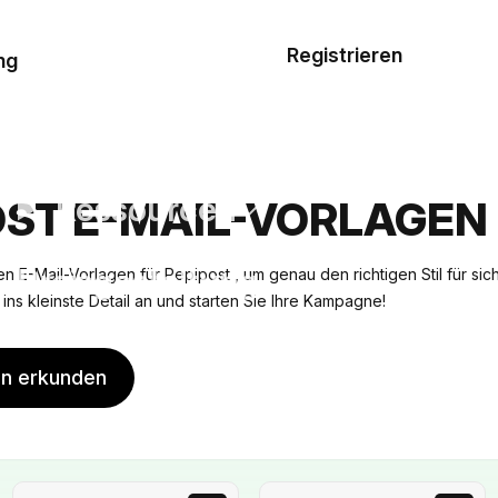
Musterauftrag
Registrieren
De
ng
E-Mail-
Vorlagen
Ressourcen
OST E-MAIL-VORLAGEN
Preisgestaltung
n E-Mail-Vorlagen für Pepipost , um genau den richtigen Stil für sic
is ins kleinste Detail an und starten Sie Ihre Kampagne!
en erkunden