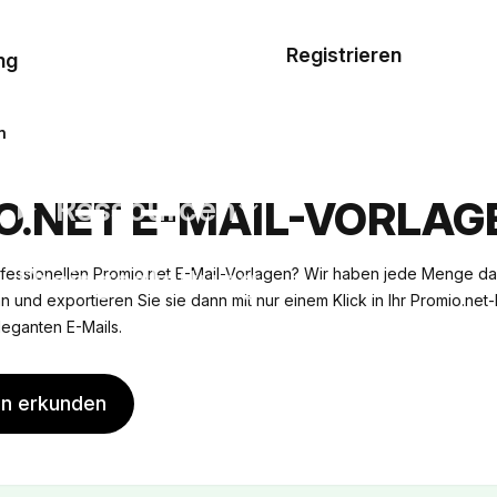
Musterauftrag
Registrieren
De
ng
E-Mail-
Vorlagen
n
Ressourcen
O.NET E-MAIL-VORLAG
Preisgestaltung
fessionellen Promio.net E-Mail-Vorlagen? Wir haben jede Menge da
n und exportieren Sie sie dann mit nur einem Klick in Ihr Promio.net
leganten E-Mails.
en erkunden