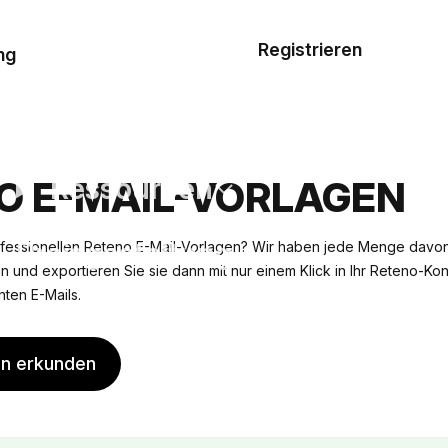
Musterauftrag
Registrieren
De
ng
E-Mail-
Vorlagen
Ressourcen
O E-MAIL-VORLAGEN
Preisgestaltung
fessionellen Reteno E-Mail-Vorlagen? Wir haben jede Menge davon
n und exportieren Sie sie dann mit nur einem Klick in Ihr Reteno-Kon
ten E-Mails.
en erkunden