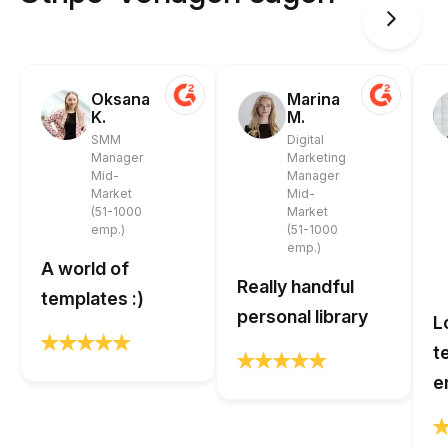
Oksana
Marina
K.
M.
SMM
Digital
Manager
Marketing
Mid-
Manager
Market
Mid-
(51-1000
Market
emp.)
(51-1000
emp.)
A world of
Really handful
templates :)
personal library
L
t
e