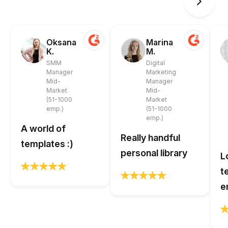
Oksana
Marina
K.
M.
SMM
Digital
Manager
Marketing
Mid-
Manager
Market
Mid-
(51-1000
Market
emp.)
(51-1000
emp.)
A world of
Really handful
templates :)
personal library
L
t
e