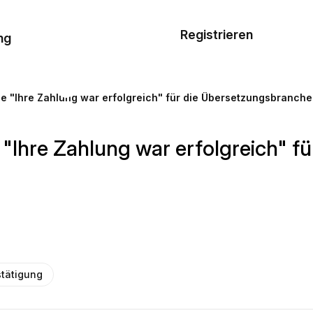
Musterauftrag
Registrieren
De
ng
E-Mail-
Vorlagen
e "Ihre Zahlung war erfolgreich" für die Übersetzungsbranche
Ressourcen
"Ihre Zahlung war erfolgreich" f
Preisgestaltung
tätigung