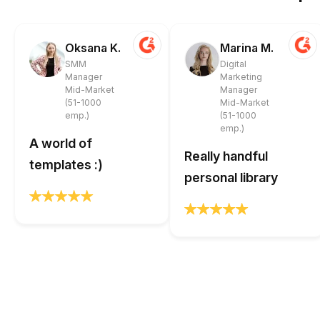
Oksana K.
Marina M.
SMM
Digital
Manager
Marketing
Mid-Market
Manager
(51-1000
Mid-Market
emp.)
(51-1000
emp.)
A world of
Really handful
templates :)
personal library