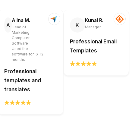
Alina M.
Kunal R.
A
K
Head of
Manager
Marketing
Computer
Professional Email
Software
Used the
Templates
software for: 6-12
months
Professional
templates and
translates