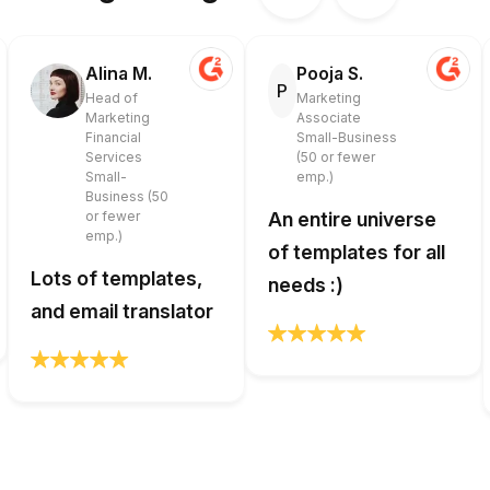
Alina M.
Pooja S.
P
Head of
Marketing
Marketing
Associate
Financial
Small-Business
Services
(50 or fewer
Small-
emp.)
Business (50
or fewer
An entire universe
emp.)
of templates for all
Lots of templates,
needs :)
and email translator