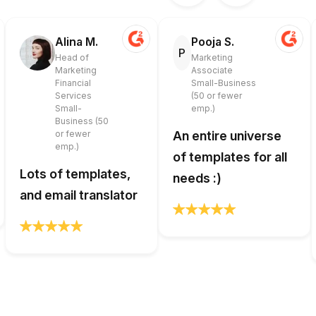
Alina M.
Pooja S.
P
Head of
Marketing
Marketing
Associate
Financial
Small-Business
Services
(50 or fewer
Small-
emp.)
Business (50
or fewer
An entire universe
emp.)
of templates for all
Lots of templates,
needs :)
and email translator