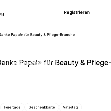
Musterauftrag
Registrieren
De
ng
E-Mail-
Vorlagen
Danke Papa!» für Beauty & Pflege-Branche
Ressourcen
Danke Papa!» für Beauty & Pfleg
Preisgestaltung
Feiertage
Geschenkkarte
Vatertag