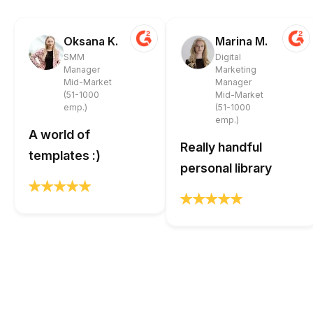
Oksana K.
Marina M.
SMM
Digital
Manager
Marketing
Mid-Market
Manager
(51-1000
Mid-Market
emp.)
(51-1000
emp.)
A world of
Really handful
templates :)
personal library