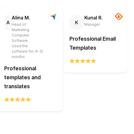
Alina M.
Kunal R.
A
K
Head of
Manager
Marketing
Computer
Professional Email
Software
Used the
Templates
software for: 6-12
months
Professional
templates and
translates