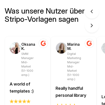
Was unsere Nutzer über
Stripo-Vorlagen sagen
Oksana
Marina
K.
M.
SMM
Digital
Manager
Marketing
Mid-
Manager
Market
Mid-
(51-1000
Market
emp.)
(51-1000
emp.)
A world of
Really handful
templates :)
personal library
L
t