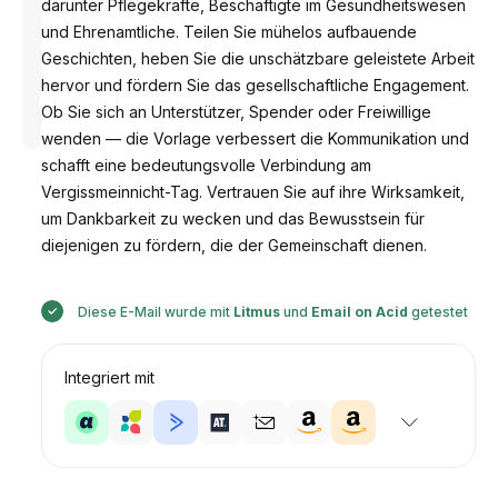
darunter Pflegekräfte, Beschäftigte im Gesundheitswesen
und Ehrenamtliche. Teilen Sie mühelos aufbauende
Geschichten, heben Sie die unschätzbare geleistete Arbeit
hervor und fördern Sie das gesellschaftliche Engagement.
Entworfen
von
Ob Sie sich an Unterstützer, Spender oder Freiwillige
Anastasiia
wenden — die Vorlage verbessert die Kommunikation und
schafft eine bedeutungsvolle Verbindung am
Vergissmeinnicht-Tag. Vertrauen Sie auf ihre Wirksamkeit,
um Dankbarkeit zu wecken und das Bewusstsein für
diejenigen zu fördern, die der Gemeinschaft dienen.
Diese E-Mail wurde mit
Litmus
und
Email on Acid
getestet
Integriert mit