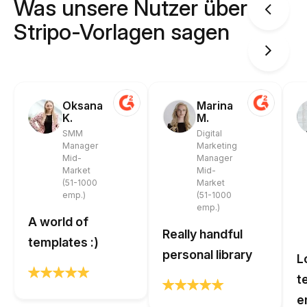
Was unsere Nutzer über
Stripo-Vorlagen sagen
Oksana
Marina
K.
M.
SMM
Digital
Manager
Marketing
Mid-
Manager
Market
Mid-
(51-1000
Market
emp.)
(51-1000
emp.)
A world of
Really handful
templates :)
personal library
L
t
e