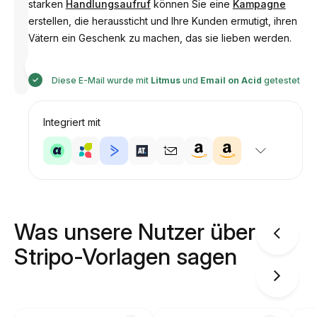
starken
Handlungsaufruf
können Sie eine
Kampagne
erstellen, die heraussticht und Ihre Kunden ermutigt, ihren
Vätern ein Geschenk zu machen, das sie lieben werden.
Entworfen
von
Anastasiia
Diese E-Mail wurde mit
Litmus
und
Email on Acid
getestet
Integriert mit
Was unsere Nutzer über
Stripo-Vorlagen sagen