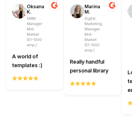
Oksana
Marina
K.
M.
SMM
Digital
Manager
Marketing
Mid-
Manager
Market
Mid-
(51-1000
Market
emp.)
(51-1000
emp.)
A world of
Really handful
templates :)
personal library
L
t
e