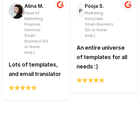
Alina M.
Pooja S.
P
Head of
Marketing
Marketing
Associate
Financial
Small-Business
Services
(50 or fewer
Small-
emp.)
Business (50
or fewer
An entire universe
emp.)
of templates for all
Lots of templates,
needs :)
and email translator