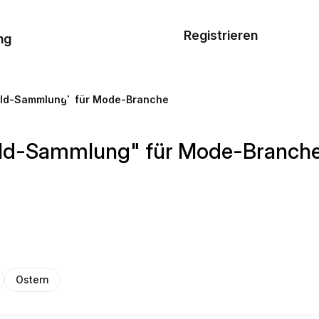
Musterauftrag
Registrieren
De
ng
E-Mail-
Vorlagen
Gold-Sammlung" für Mode-Branche
Ressourcen
Gold-Sammlung" für Mode-Branch
Preisgestaltung
Ostern