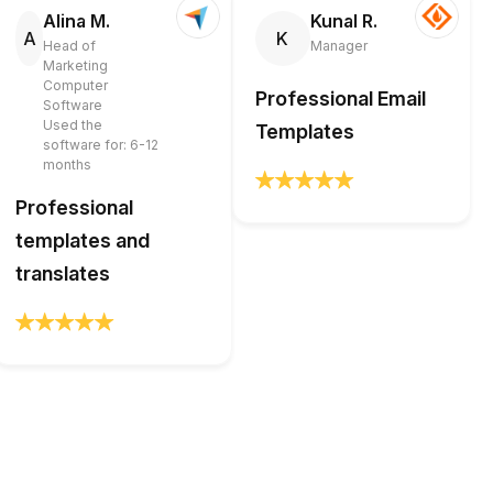
Alina M.
Kunal R.
A
K
Head of
Manager
Marketing
Computer
Professional Email
Software
Used the
Templates
software for: 6-12
months
Professional
templates and
translates