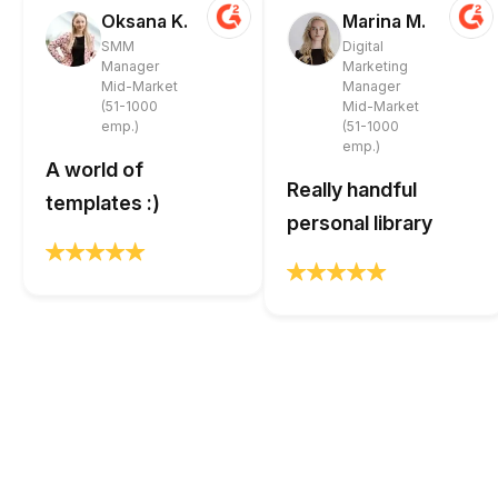
Oksana K.
Marina M.
SMM
Digital
Manager
Marketing
Mid-Market
Manager
(51-1000
Mid-Market
emp.)
(51-1000
emp.)
A world of
Really handful
templates :)
personal library