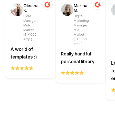
Oksana
Marina
K.
M.
SMM
Digital
Manager
Marketing
Mid-
Manager
Market
Mid-
(51-1000
Market
emp.)
(51-1000
emp.)
A world of
Really handful
templates :)
personal library
L
t
e