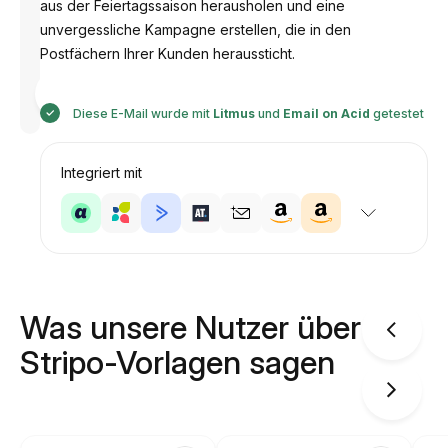
aus der Feiertagssaison herausholen und eine
unvergessliche Kampagne erstellen, die in den
Postfächern Ihrer Kunden heraussticht.
Entworfen
von
Anastasiia
Diese E-Mail wurde mit
Litmus
und
Email on Acid
getestet
Integriert mit
Was unsere Nutzer über
Stripo-Vorlagen sagen