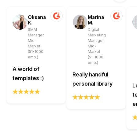
Oksana
Marina
K.
M.
SMM
Digital
Manager
Marketing
Mid-
Manager
Market
Mid-
(51-1000
Market
emp.)
(51-1000
emp.)
A world of
Really handful
templates :)
personal library
L
t
e