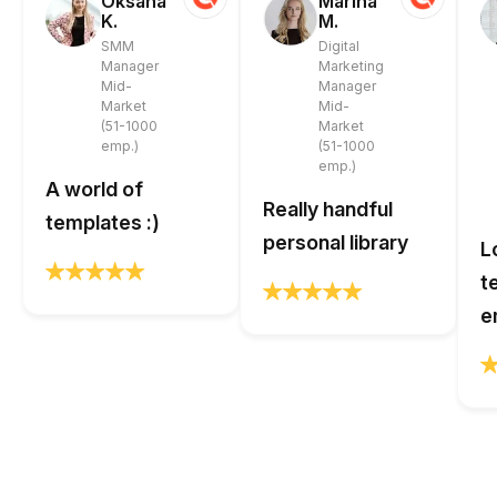
Oksana
Marina
K.
M.
SMM
Digital
Manager
Marketing
Mid-
Manager
Market
Mid-
(51-1000
Market
emp.)
(51-1000
emp.)
A world of
Really handful
templates :)
personal library
L
t
e