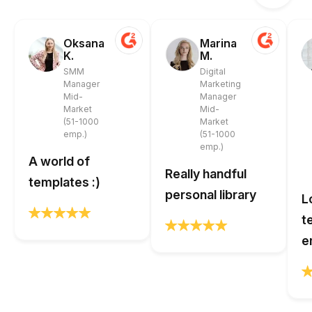
Oksana
Marina
K.
M.
SMM
Digital
Manager
Marketing
Mid-
Manager
Market
Mid-
(51-1000
Market
emp.)
(51-1000
emp.)
A world of
Really handful
templates :)
personal library
L
t
e