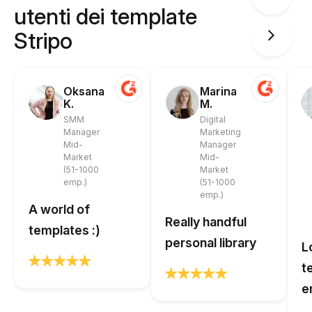
utenti dei template
Stripo
Oksana
Marina
K.
M.
SMM
Digital
Manager
Marketing
Mid-
Manager
Market
Mid-
(51-1000
Market
emp.)
(51-1000
emp.)
A world of
Really handful
templates :)
personal library
L
t
e