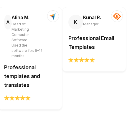
Alina M.
Kunal R.
A
K
Head of
Manager
Marketing
Computer
Professional Email
Software
Used the
Templates
software for: 6-12
months
Professional
templates and
translates