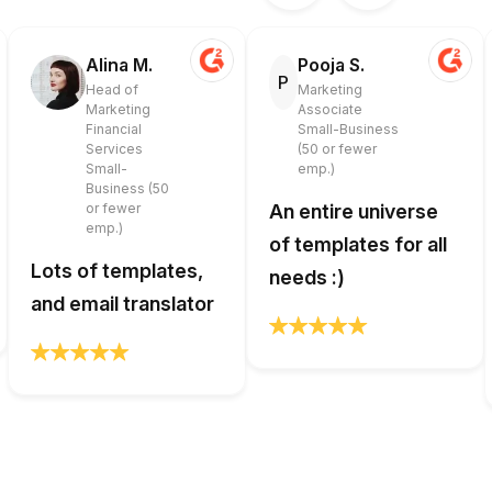
Alina M.
Pooja S.
P
Head of
Marketing
Marketing
Associate
Financial
Small-Business
Services
(50 or fewer
Small-
emp.)
Business (50
or fewer
An entire universe
emp.)
of templates for all
Lots of templates,
needs :)
and email translator