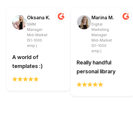
Oksana K.
Marina M.
SMM
Digital
Manager
Marketing
Mid-Market
Manager
(51-1000
Mid-Market
emp.)
(51-1000
emp.)
A world of
Really handful
templates :)
personal library