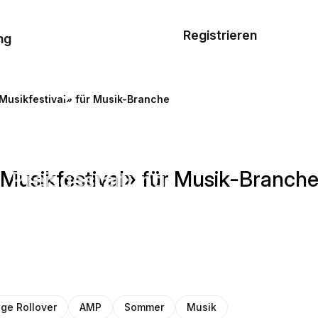
Musterauftrag
Registrieren
De
ng
E-Mail-
Vorlagen
Musikfestival» für Musik-Branche
Ressourcen
Musikfestival» für Musik-Branch
Preisgestaltung
ge Rollover
AMP
Sommer
Musik