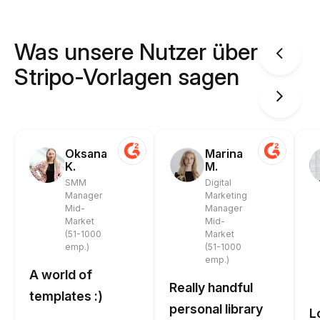
Was unsere Nutzer über
Stripo-Vorlagen sagen
Oksana
Marina
K.
M.
SMM
Digital
Manager
Marketing
Mid-
Manager
Market
Mid-
(51-1000
Market
emp.)
(51-1000
emp.)
A world of
Really handful
templates :)
personal library
L