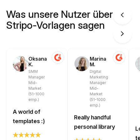
Was unsere Nutzer über
Stripo-Vorlagen sagen
Oksana
Marina
K.
M.
SMM
Digital
Manager
Marketing
Mid-
Manager
Market
Mid-
(51-1000
Market
emp.)
(51-1000
emp.)
A world of
Really handful
templates :)
personal library
L
t