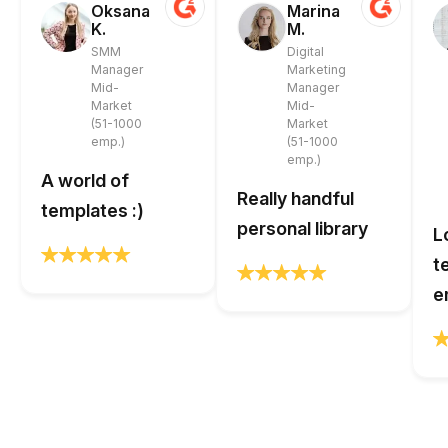
Oksana
Marina
K.
M.
SMM
Digital
Manager
Marketing
Mid-
Manager
Market
Mid-
(51-1000
Market
emp.)
(51-1000
emp.)
A world of
Really handful
templates :)
personal library
L
t
e