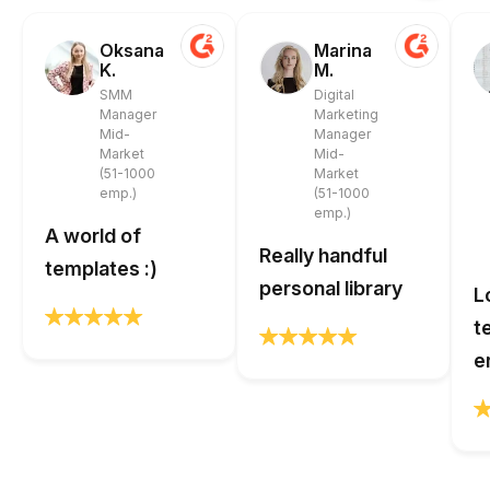
Oksana
Marina
K.
M.
SMM
Digital
Manager
Marketing
Mid-
Manager
Market
Mid-
(51-1000
Market
emp.)
(51-1000
emp.)
A world of
Really handful
templates :)
personal library
L
t
e