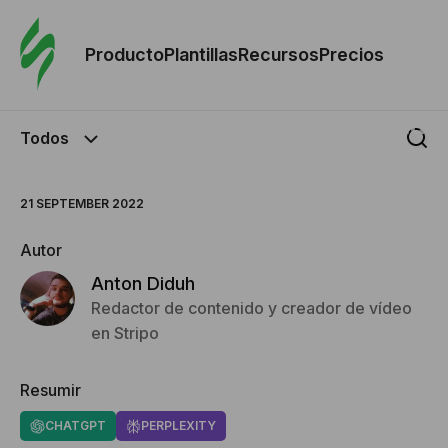
Orde
plant
Producto
Plantillas
Recursos
Precios
Plant
Todos
Re
21 SEPTEMBER 2022
Prec
Autor
Anton Diduh
Redactor de contenido y creador de vídeo
en Stripo
Resumir
CHATGPT
PERPLEXITY