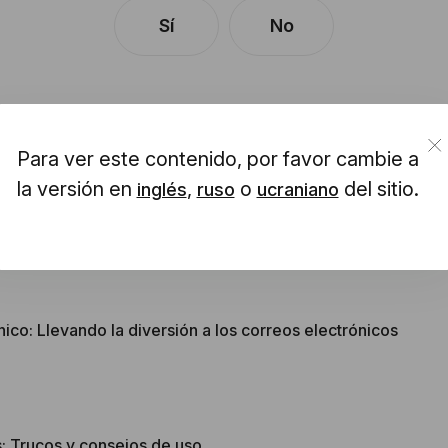
Sí
No
Para ver este contenido, por favor cambie a
la versión en
,
o
del sitio.
inglés
ruso
ucraniano
en 2026: probados y clasificados
ico: Llevando la diversión a los correos electrónicos
: Trucos y consejos de uso