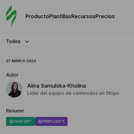
Orde
plant
Producto
Plantillas
Recursos
Precios
Plant
Todos
Re
07 MARCH 2024
Prec
Autor
Alina Samulska-Kholina
Líder del equipo de contenidos en Stripo
Resumir
CHATGPT
PERPLEXITY