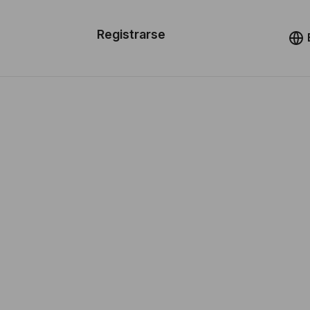
n de las
Registrarse
illas
Demo
illas
cursos
ios