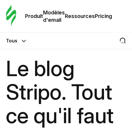
Modè
com
Modèles
Produit
Ressources
Pricing
d'email
Modè
d'em
Tous
Re
Le blog
Prici
Stripo. Tout
ce qu'il faut