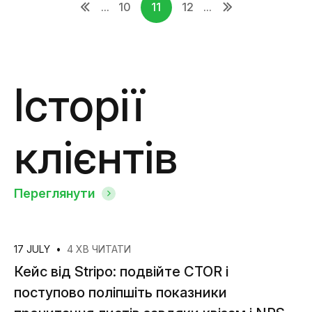
...
10
11
12
...
Історії
клієнтів
Переглянути
17 JULY
•
4 ХВ ЧИТАТИ
Кейс від Stripo: подвійте CTOR і
поступово поліпшіть показники