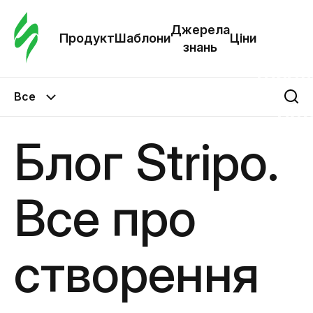
Замо
шабл
Джерела
Продукт
Шаблони
Ціни
знань
Шабл
Все
Дж
зна
Блог Stripo.
Ціни
Все про
створення