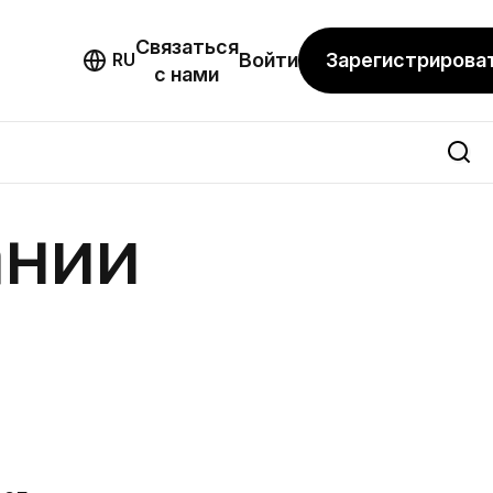
Связаться
мо
Зарегистрирова
RU
Войти
с нами
ании