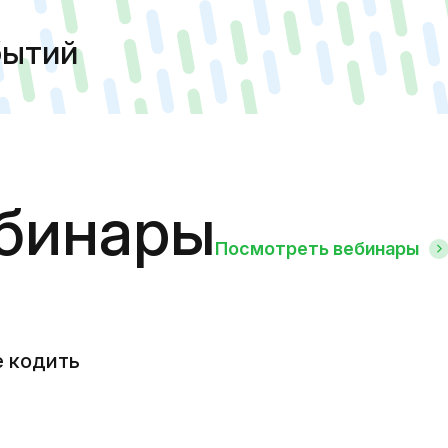
бытий
бинары
Посмотреть вебинары
е кодить