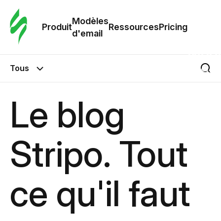
Modè
com
Modèles
Produit
Ressources
Pricing
d'email
Modè
d'em
Tous
Re
Le blog
Prici
Stripo. Tout
ce qu'il faut