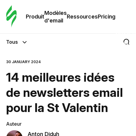
Modè
com
Modèles
Produit
Ressources
Pricing
d'email
Modè
d'em
Tous
Re
30 JANUARY 2024
14 meilleures idées
Prici
de newsletters email
pour la St Valentin
Auteur
Anton Diduh