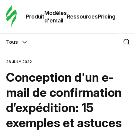
Modè
com
Modèles
Produit
Ressources
Pricing
d'email
Modè
d'em
Tous
Re
26 JULY 2022
Conception d'un e-
Prici
mail de confirmation
d’expédition: 15
exemples et astuces