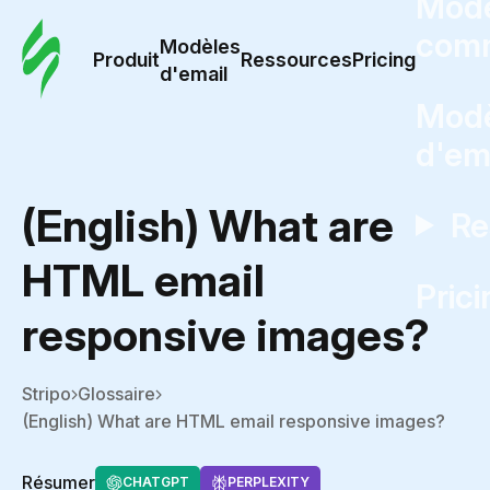
Modè
com
Modèles
Produit
Ressources
Pricing
d'email
Modè
d'em
(English) What are
Re
HTML email
Prici
responsive images?
Stripo
Glossaire
(English) What are HTML email responsive images?
Résumer
CHATGPT
PERPLEXITY