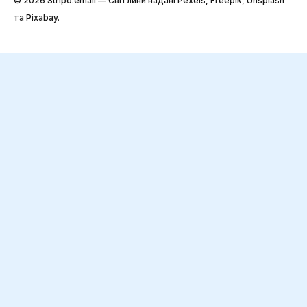
© 2026 Stripо.email — Світлини надані Pexels, Freepik, Unsplash
та Pixabay.