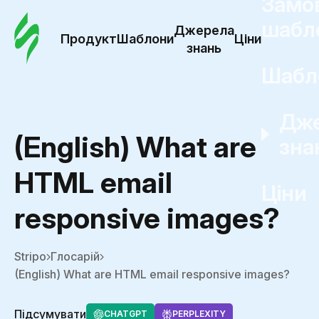
Замо
шабл
Джерела
Продукт
Шаблони
Ціни
знань
Шабл
Дж
(English) What are
зна
HTML email
Ціни
responsive images?
Stripo
Глосарій
(English) What are HTML email responsive images?
Підсумувати
CHATGPT
PERPLEXITY