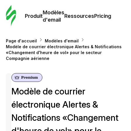
Modè
com
Modèles
Produit
Ressources
Pricing
d'email
Modè
d'em
Page d'accueil
Modèles d'email
Modèle de courrier électronique Alertes & Notifications
«Changement d'heure de vol» pour le secteur
Re
Compagnie aérienne
Prici
Modèle de courrier
électronique Alertes &
Notifications «Changement
d'heure de vol» pour le