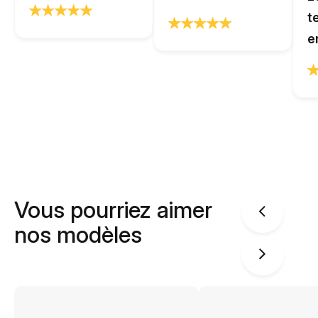
t
e
Vous pourriez aimer
nos modèles