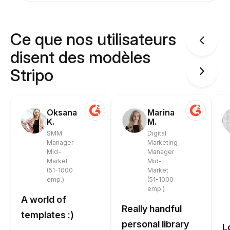
Ce que nos utilisateurs
disent des modèles
Stripo
Oksana
Marina
K.
M.
SMM
Digital
Manager
Marketing
Mid-
Manager
Market
Mid-
(51-1000
Market
emp.)
(51-1000
emp.)
A world of
Really handful
templates :)
personal library
L