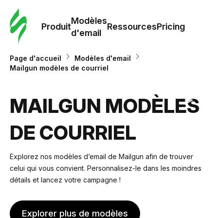
Modè
com
Modèles
Produit
Ressources
Pricing
d'email
Modè
Page d'accueil
Modèles d'email
d'em
Mailgun modèles de courriel
Re
MAILGUN MODÈLES
DE COURRIEL
Prici
Explorez nos modèles d’email de Mailgun afin de trouver
celui qui vous convient. Personnalisez-le dans les moindres
détails et lancez votre campagne !
Explorer plus de modèles