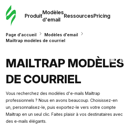
Modè
com
Modèles
Produit
Ressources
Pricing
d'email
Modè
Page d'accueil
Modèles d'email
d'em
Mailtrap modèles de courriel
Re
MAILTRAP MODÈLES
DE COURRIEL
Prici
Vous recherchez des modèles d'e-mails Mailtrap
professionnels ? Nous en avons beaucoup. Choisissez-en
un, personnalisez-le, puis exportez-le vers votre compte
Mailtrap en un seul clic. Faites plaisir à vos destinataires avec
des e-mails élégants.