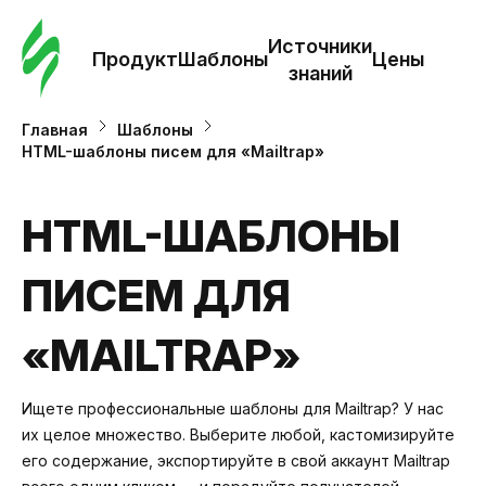
Зак
шаб
Источники
Продукт
Шаблоны
Цены
знаний
Ша
Главная
Шаблоны
HTML-шаблоны писем для «Mailtrap»
И
з
HTML-ШАБЛОНЫ
ПИСЕМ ДЛЯ
Це
«MAILTRAP»
Ищете профессиональные шаблоны для Mailtrap? У нас
их целое множество. Выберите любой, кастомизируйте
его содержание, экспортируйте в свой аккаунт Mailtrap