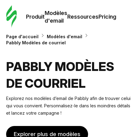
Modè
com
Modèles
Produit
Ressources
Pricing
d'email
Modè
Page d'accueil
Modèles d'email
d'em
Pabbly Modèles de courriel
Re
PABBLY MODÈLES
DE COURRIEL
Prici
Explorez nos modèles d’email de Pabbly afin de trouver celui
qui vous convient. Personnalisez-le dans les moindres détails
et lancez votre campagne !
Explorer plus de modèles