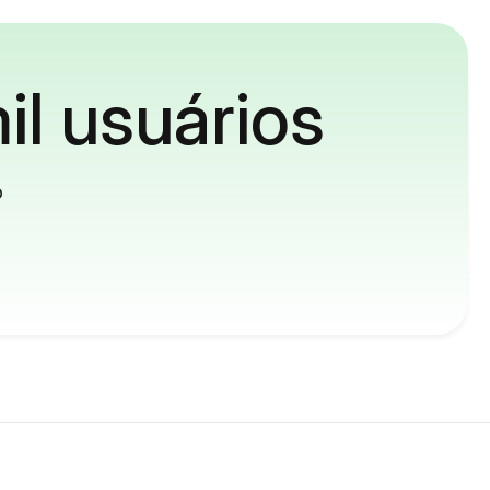
il usuários
o