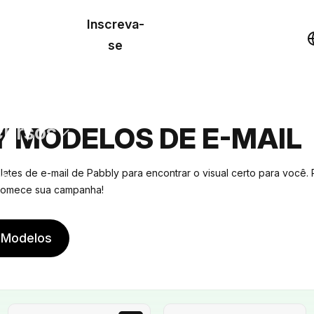
o de
Inscreva-
lo
Demonstração
se
los
cursos
Y MODELOS DE E-MAIL
os
ates de e-mail de Pabbly para encontrar o visual certo para você.
 comece sua campanha!
 Modelos