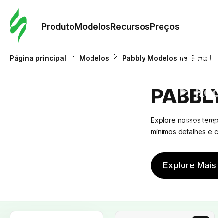
Pedid
Mode
Produto
Modelos
Recursos
Preços
Mode
Página principal
Modelos
Pabbly Modelos de E-mail
Re
PABBL
Preç
Explore nossos templ
mínimos detalhes e
Explore Mais