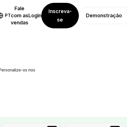
Fale
Inscreva-
Demonstração
PT
com as
Login
se
vendas
 Personalize-os nos