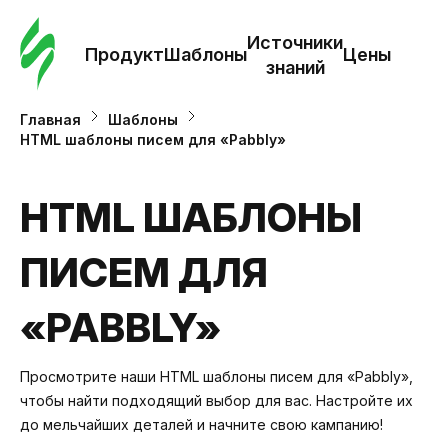
Зак
шаб
Источники
Продукт
Шаблоны
Цены
знаний
Ша
Главная
Шаблоны
HTML шаблоны писем для «Pabbly»
И
з
HTML ШАБЛОНЫ
ПИСЕМ ДЛЯ
Це
«PABBLY»
Просмотрите наши HTML шаблоны писем для «Pabbly»,
чтобы найти подходящий выбор для вас. Настройте их
до мельчайших деталей и начните свою кампанию!